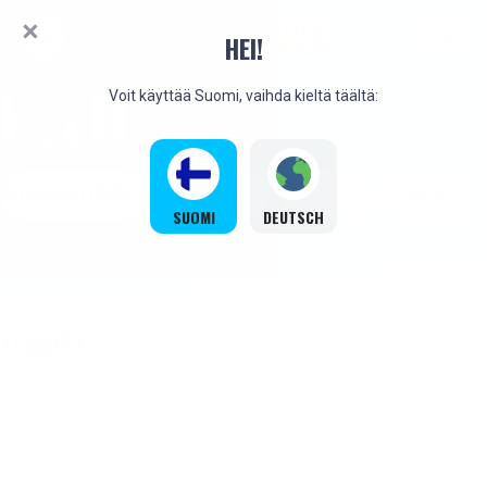
HEI!
PELIT
Voit käyttää Suomi, vaihda kieltä täältä:
PELINKEHITTÄJÄT
PARHAAT
UUDET
SUOSITUT
SUOMI
DEUTSCH
TEQUITY
UUSI
UUSI
UUSI
UUSI
UUSI
UUSI
UUSI