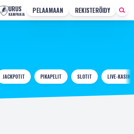
URUS
PELAAMAAN
REKISTERÖIDY
KAMPANJA
JACKPOTIT
PIKAPELIT
SLOTIT
LIVE-KASINO