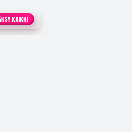
ÄKSY KAIKKI
TARJOUKSET
Maksut
Kasinotarjoukset
Kumppanit
Vedonlyöntitarjoukset
Kasinoturnaukset
Urheiluturnaus
VIP