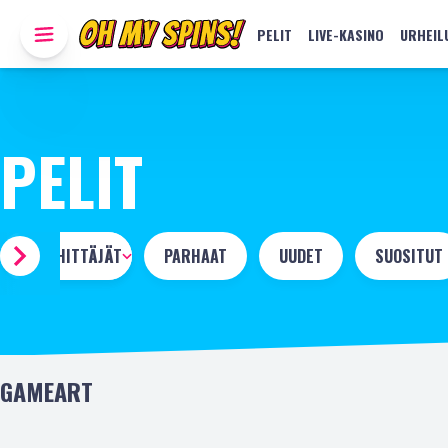
PELIT
LIVE-KASINO
URHEIL
PELIT
PELINKEHITTÄJÄT
PARHAAT
UUDET
SUOSITUT
GAMEART