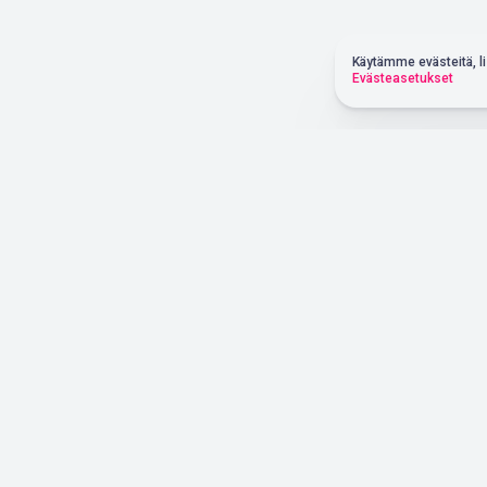
Käytämme evästeitä, li
Evästeasetukset
YLEISTÄ TIETOA
KASINO
Tietoja meistä
Parhaat
Ota yhteyttä
Uudet
FAQ
Suositut
Sivukartta
MM-kisat
Eksklusiiviset