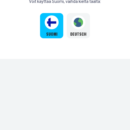
Voit käyttää Suomi, vaihda kieltä täältä:
SUOMI
DEUTSCH