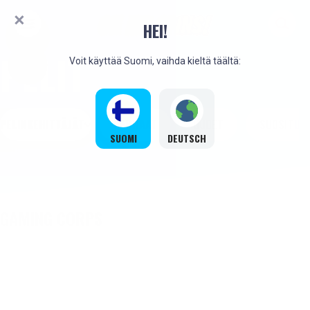
HEI!
PELIT
Voit käyttää Suomi, vaihda kieltä täältä:
PELINKEHITTÄJÄT
PARHAAT
UUDET
SUOSITUT
SUOMI
DEUTSCH
GAMING CORPS
UUSI
UUSI
UUSI
UUSI
UUSI
UUSI
UUSI
UUSI
UUSI
UUSI
UUSI
UUSI
UUSI
UUSI
UUSI
UUSI
UUSI
UUSI
UUSI
UUSI
UUSI
UUSI
UUSI
UUSI