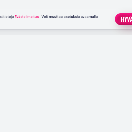
sätietoja
Evästeilmoitus
. Voit muuttaa asetuksia avaamalla
HYV
SUOMI
LIVE CHAT
URHEILU
TURVALLISUUS JA YKSITYISYYS
Vedonlyönti
Tietosuojailmoitus
Live-vedonlyönti
Evästeilmoitus
Hevosurheilu
Vastuullinen pelaaminen
Jalkapallo
KÄYTTÖEHDOT
Tennis
Käyttöehdot