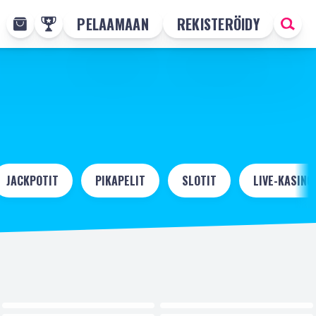
PELAAMAAN
REKISTERÖIDY
JACKPOTIT
PIKAPELIT
SLOTIT
LIVE-KASINO
UUSI
UUSI