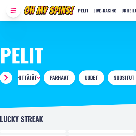
PELIT
LIVE-KASINO
URHEIL
PELIT
PELINKEHITTÄJÄT
PARHAAT
UUDET
SUOSITUT
LUCKY STREAK