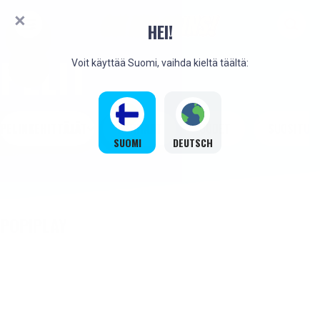
HEI!
PELIT
Voit käyttää Suomi, vaihda kieltä täältä:
PELINKEHITTÄJÄT
PARHAAT
UUDET
SUOSITUT
SUOMI
DEUTSCH
POPIPLAY
UUSI
UUSI
UUSI
UUSI