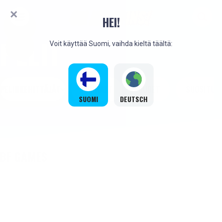
HEI!
PELIT
Voit käyttää Suomi, vaihda kieltä täältä:
PELINKEHITTÄJÄT
PARHAAT
UUDET
SUOSITUT
SUOMI
DEUTSCH
BF GAMES
UUSI
UUSI
UUSI
UUSI
UUSI
UUSI
UUSI
UUSI
UUSI
UUSI
UUSI
UUSI
UUSI
UUSI