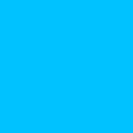
U
TARJOUKSET