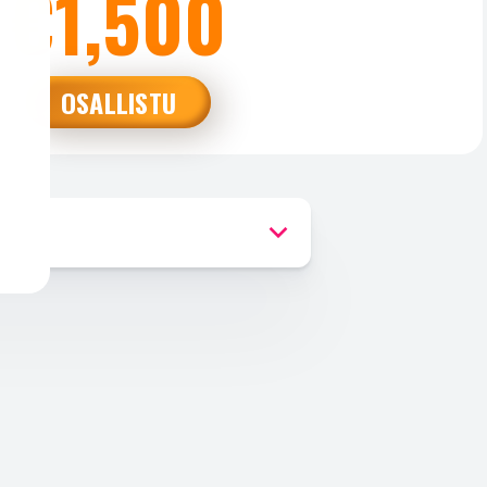
€1,500
OSALLISTU