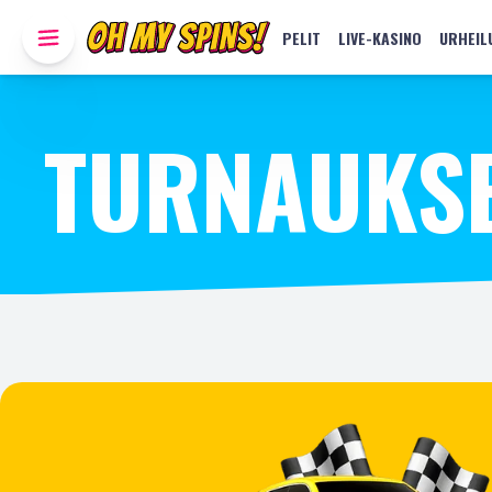
PELIT
LIVE-KASINO
URHEIL
TURNAUKS