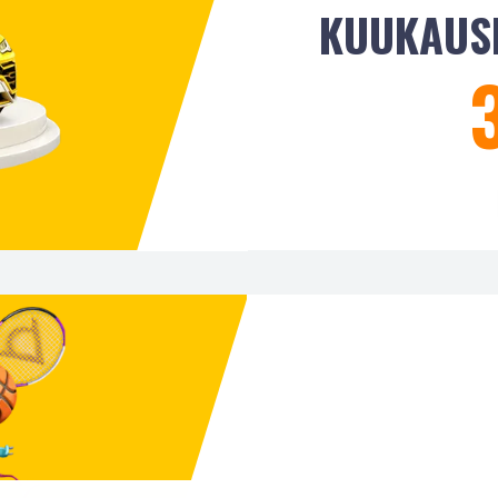
KUUKAUSI