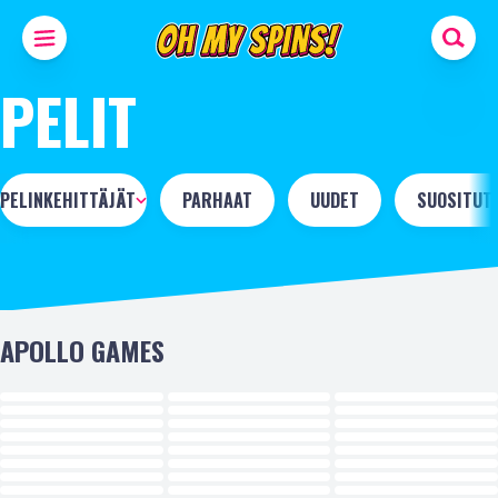
PELIT
PELINKEHITTÄJÄT
PARHAAT
UUDET
SUOSITUT
APOLLO GAMES
UUSI
UUSI
UUSI
UUSI
UUSI
UUSI
UUSI
UUSI
UUSI
UUSI
UUSI