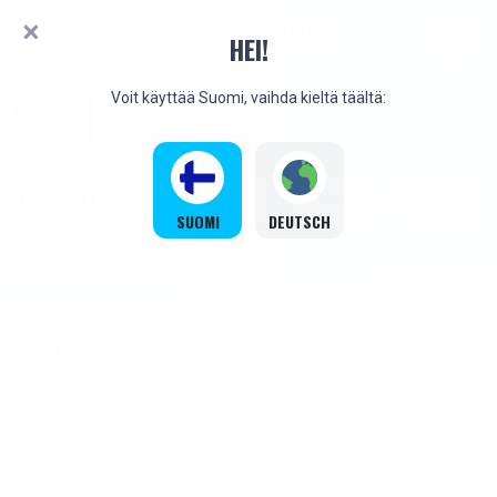
HEI!
PELIT
Voit käyttää Suomi, vaihda kieltä täältä:
PELINKEHITTÄJÄT
PARHAAT
UUDET
SUOSITUT
SUOMI
DEUTSCH
PENGUIN KING
UUSI
UUSI
UUSI
UUSI
UUSI
UUSI
UUSI
UUSI
UUSI
UUSI
UUSI
UUSI
UUSI
UUSI
UUSI
UUSI
UUSI
UUSI
UUSI
UUSI