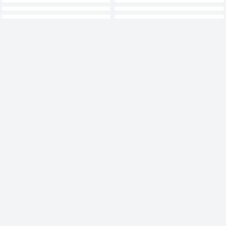
UUSI
UUSI