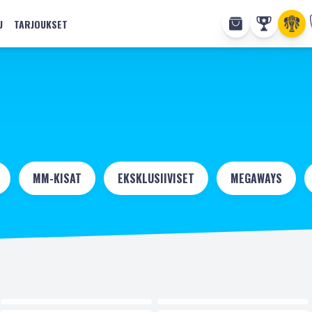
U
TARJOUKSET
MM-KISAT
EKSKLUSIIVISET
MEGAWAYS
UUSI
UUSI
UUSI
UUSI
UUSI
UUSI