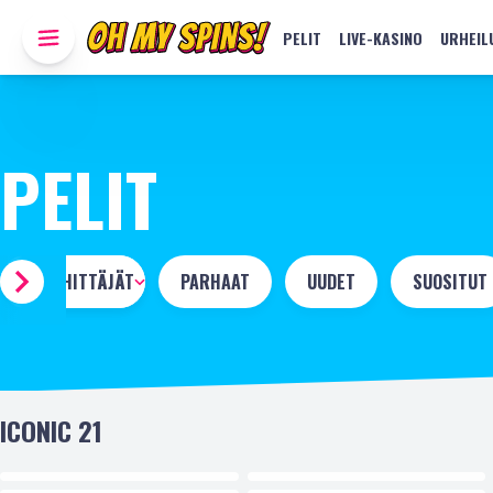
PELIT
LIVE-KASINO
URHEIL
PELIT
PELINKEHITTÄJÄT
PARHAAT
UUDET
SUOSITUT
ICONIC 21
UUSI
UUSI
UUSI
UUSI
UUSI
UUSI