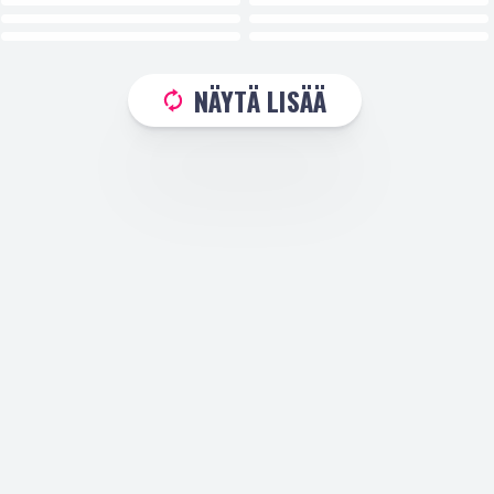
UUSI
UUSI
NÄYTÄ LISÄÄ