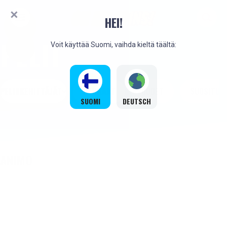
HEI!
PELIT
Voit käyttää Suomi, vaihda kieltä täältä:
PELINKEHITTÄJÄT
PARHAAT
UUDET
SUOSITUT
SUOMI
DEUTSCH
ANIMO
UUSI
UUSI