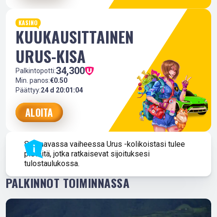
KASINO
KUUKAUSITTAINEN
URUS-KISA
34,300
Palkintopotti:
Min. panos:
€0.50
Päättyy:
24
d
20
:
01
:
04
ALOITA
Seuraavassa vaiheessa Urus -kolikoistasi tulee
pisteitä, jotka ratkaisevat sijoituksesi
tulostaulukossa.
PALKINNOT TOIMINNASSA