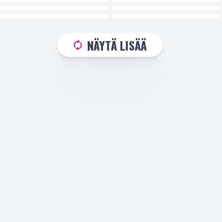
UUSI
UUSI
NÄYTÄ LISÄÄ