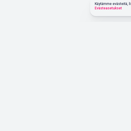
Käytämme evästeitä, li
Evästeasetukset
YLEISTÄ TIETOA
KASINO
Tietoja meistä
Parhaat
Ota yhteyttä
Uudet
FAQ
Suositut
Sivukartta
Eksklusiiviset
Megaways
Jackpotit