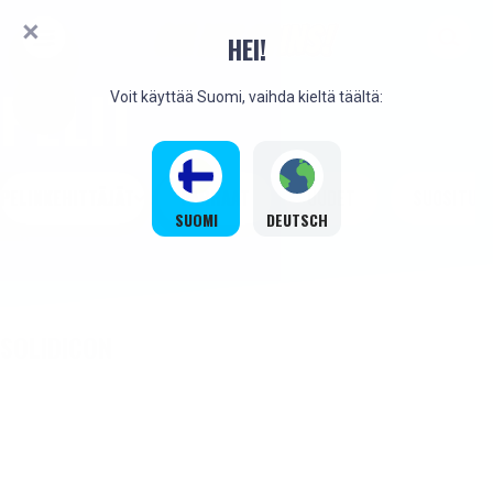
HEI!
PELIT
Voit käyttää Suomi, vaihda kieltä täältä:
PELINKEHITTÄJÄT
PARHAAT
UUDET
SUOSITUT
SUOMI
DEUTSCH
SOLIDICON
UUSI
UUSI
UUSI
UUSI
UUSI
UUSI
UUSI
UUSI