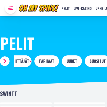
PELIT
LIVE-KASINO
URHEIL
PELIT
PELINKEHITTÄJÄT
PARHAAT
UUDET
SUOSITUT
SWINTT
UUSI
UUSI