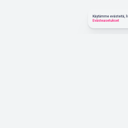
Käytämme evästeitä, li
Evästeasetukset
YLEISTÄ TIETOA
KASINO
Tietoja meistä
Parhaat
Ota yhteyttä
Uudet
FAQ
Suositut
Sivukartta
MM-kisat
Eksklusiiviset