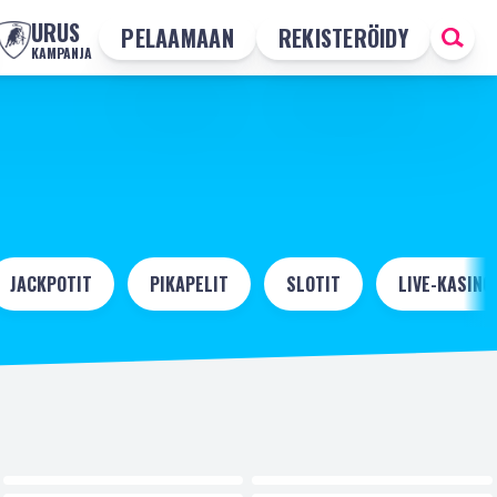
URUS
PELAAMAAN
REKISTERÖIDY
KAMPANJA
JACKPOTIT
PIKAPELIT
SLOTIT
LIVE-KASINO
UUSI