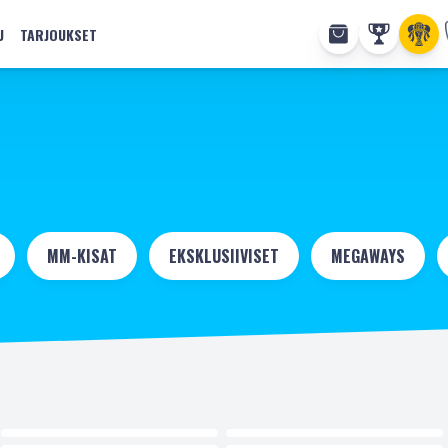
U
TARJOUKSET
MM-KISAT
EKSKLUSIIVISET
MEGAWAYS
UUSI
UUSI