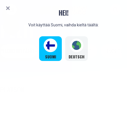
HEI!
PELIT
Voit käyttää Suomi, vaihda kieltä täältä:
PELINKEHITTÄJÄT
PARHAAT
UUDET
SUOSITUT
SUOMI
DEUTSCH
PLAYSON
UUSI
UUSI
UUSI
UUSI
UUSI
UUSI
UUSI
UUSI
UUSI
UUSI
UUSI
UUSI
UUSI
UUSI
UUSI
UUSI
UUSI
UUSI