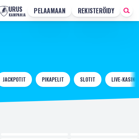
URUS
PELAAMAAN
REKISTERÖIDY
KAMPANJA
JACKPOTIT
PIKAPELIT
SLOTIT
LIVE-KASINO
UUSI
UUSI
UUSI