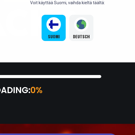
Voit käyttää Suomi, vaihda kieltä täältä:
SUOMI
DEUTSCH