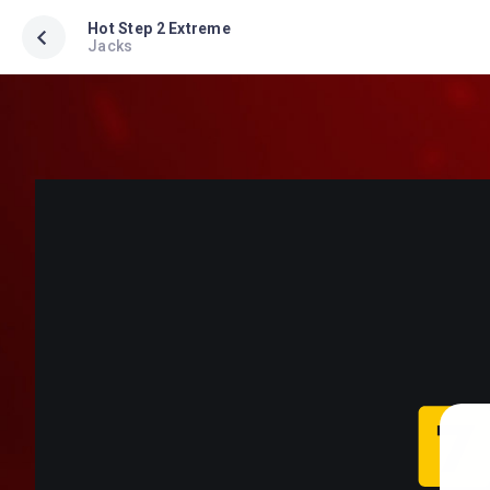
Hot Step 2 Extreme
Jacks