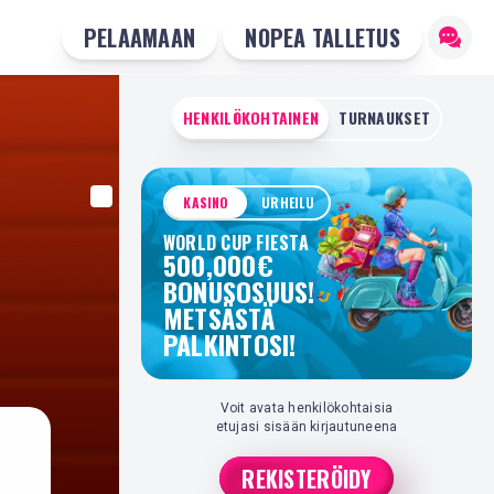
PELAAMAAN
NOPEA TALLETUS
HENKILÖKOHTAINEN
TURNAUKSET
KASINO
URHEILU
WORLD CUP FIESTA
500,000€
BONUSOSUUS!
METSÄSTÄ
PALKINTOSI!
Voit avata henkilökohtaisia
etujasi sisään kirjautuneena
REKISTERÖIDY