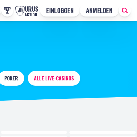
URUS
EINLOGGEN
ANMELDEN
AKTION
POKER
ALLE LIVE-CASINOS
NEU
NEU
NEU
NEU