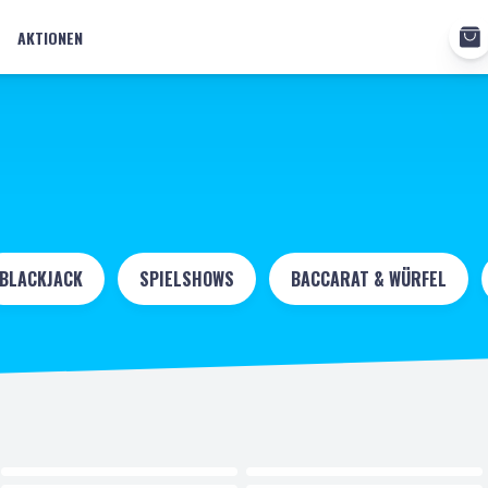
AKTIONEN
BLACKJACK
SPIELSHOWS
BACCARAT & WÜRFEL
NEU
NEU
NEU
NEU