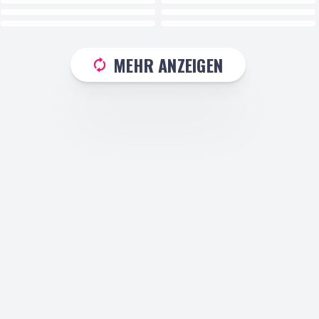
NEU
NEU
MEHR ANZEIGEN