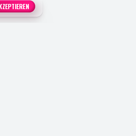
KZEPTIEREN
AKTIONEN
Auszahlungen
Casino Aktionen
Partner
Sport-Aktionen
Casino Turniere
Sportliches Turnier
VIP
Shop