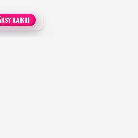
ÄKSY KAIKKI
TARJOUKSET
Maksut
Kasinotarjoukset
Kumppanit
Vedonlyöntitarjoukset
Kasinoturnaukset
Urheiluturnaus
VIP