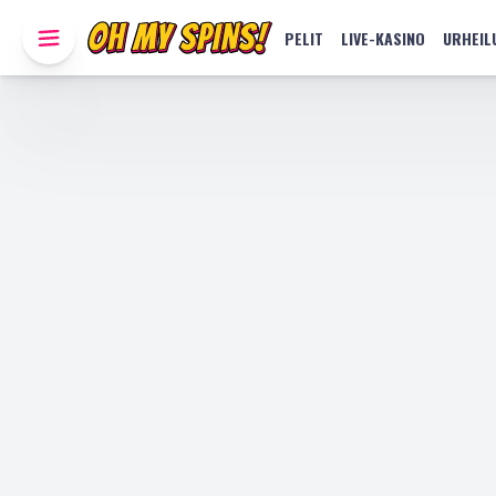
PELIT
LIVE-KASINO
URHEIL