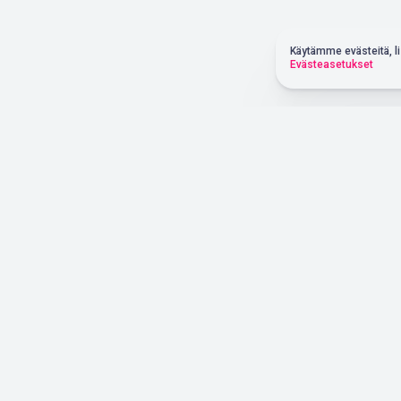
Käytämme evästeitä, li
Evästeasetukset
YLEISTÄ TIETOA
KASINO
Tietoja meistä
Parhaat
Ota yhteyttä
Uudet
FAQ
Suositut
Sivukartta
MM-kisat
Eksklusiiviset