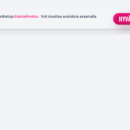
sätietoja
Evästeilmoitus
. Voit muuttaa asetuksia avaamalla
HYV
SUOMI
LIVE CHAT
URHEILU
TURVALLISUUS JA YKSITYISYYS
Vedonlyönti
Tietosuojailmoitus
Live-vedonlyönti
Evästeilmoitus
Hevosurheilu
Vastuullinen pelaaminen
Jalkapallo
KÄYTTÖEHDOT
Tennis
Käyttöehdot