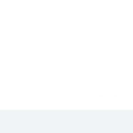
Vi bruker informasjonskapsler. Se våre
Retningslinjer for
informasjonskapsler
for mer informasjon. Du kan endre valget i
Innstillinger for informasjonskapsler
AKSEPTER ALLE
REGISTRERING
NORSK
LIVE CHAT