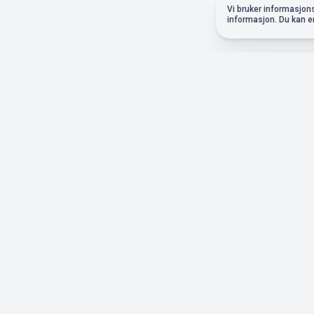
Vi bruker informasjon
informasjon. Du kan e
GENERELL INFO
CASINO
Om oss
Topp
Kontakt oss
Nye
FAQ
Populære
Nettstedskart
Eksklusive
Megaways
Jackpotter