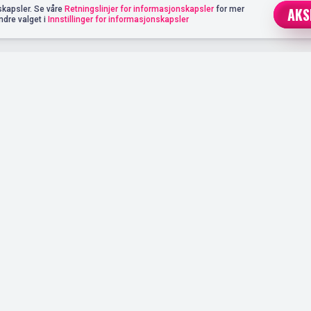
skapsler. Se våre
Retningslinjer for informasjonskapsler
for mer
AKS
ndre valget i
Innstillinger for informasjonskapsler
NORSK
LIVE CHAT
ODDS
SIKKERHET OG PERSONVERN
Odds
Personvernerklæring
Live tipping
Retningslinjer for informasjonskap
Hesteveddeløp
Ansvarlig spilling
Fotball
VILKÅR OG BETINGELSER
Tennis
Vilkår og betingelser
Basketball
Klageprosedyre