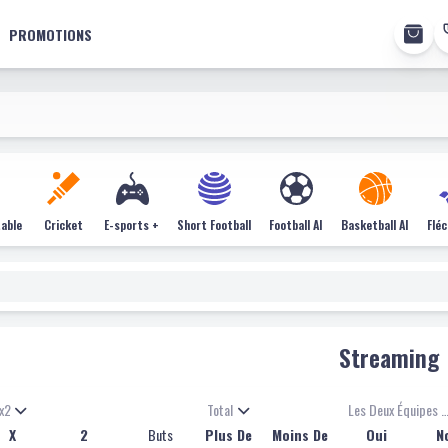
PROMOTIONS
table
Cricket
E-sports +
Short Football
Football AI
Basketball AI
Flé
Streaming
x2
Total
Les Deux Équipes Qui Marq
X
2
Buts
Plus De
Moins De
Oui
N