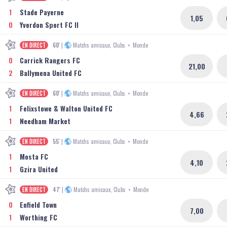
1
Stade Payerne
1,05
0
Yverdon Sport FC II
EN DIRECT
60'
|
Matchs amicaux, Clubs
•
Monde
0
Carrick Rangers FC
21,00
2
Ballymena United FC
EN DIRECT
60'
|
Matchs amicaux, Clubs
•
Monde
1
Felixstowe & Walton United FC
4,66
1
Needham Market
EN DIRECT
55'
|
Matchs amicaux, Clubs
•
Monde
1
Mosta FC
4,10
1
Gzira United
EN DIRECT
47'
|
Matchs amicaux, Clubs
•
Monde
0
Enfield Town
7,00
1
Worthing FC