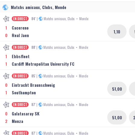
Matchs amicaux, Clubs, Monde
EN DIRECT
84'
|
Matchs amicaux, Clubs
•
Monde
1
Cacereno
1,10
0
Real Jaen
EN DIRECT
88'
|
Matchs amicaux, Clubs
•
Monde
1
Ebbsfleet
1
Cardiff Metropolitan University FC
EN DIRECT
85'
|
Matchs amicaux, Clubs
•
Monde
0
Eintracht Braunschweig
51,00
1
Southampton
EN DIRECT
87'
|
Matchs amicaux, Clubs
•
Monde
0
Galatasaray SK
51,00
2
Monza
EN DIRECT
87'
|
Matchs amicaux, Clubs
•
Monde