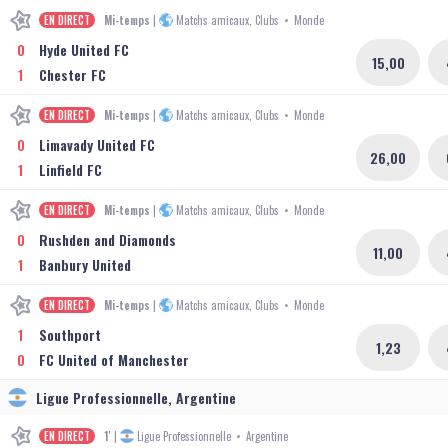
EN DIRECT
Mi-temps
|
Matchs amicaux, Clubs
•
Monde
0
Hyde United FC
15,00
1
Chester FC
EN DIRECT
Mi-temps
|
Matchs amicaux, Clubs
•
Monde
0
Limavady United FC
26,00
1
Linfield FC
EN DIRECT
Mi-temps
|
Matchs amicaux, Clubs
•
Monde
0
Rushden and Diamonds
11,00
1
Banbury United
EN DIRECT
Mi-temps
|
Matchs amicaux, Clubs
•
Monde
1
Southport
1,23
0
FC United of Manchester
Ligue Professionnelle, Argentine
EN DIRECT
1'
|
Ligue Professionnelle
•
Argentine