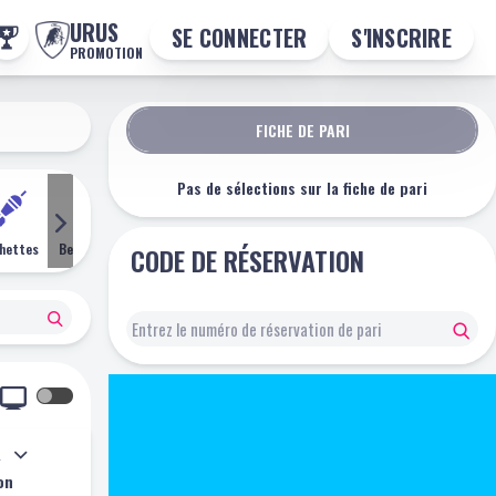
URUS
SE CONNECTER
S'INSCRIRE
PROMOTION
FICHE DE PARI
Pas de sélections sur la fiche de pari
chettes
Beach Volley
Snooker
Golf
Rugby League
CODE DE RÉSERVATION
uent
on