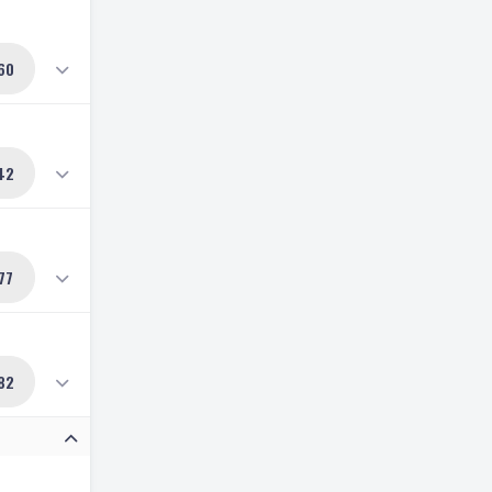
60
42
77
82