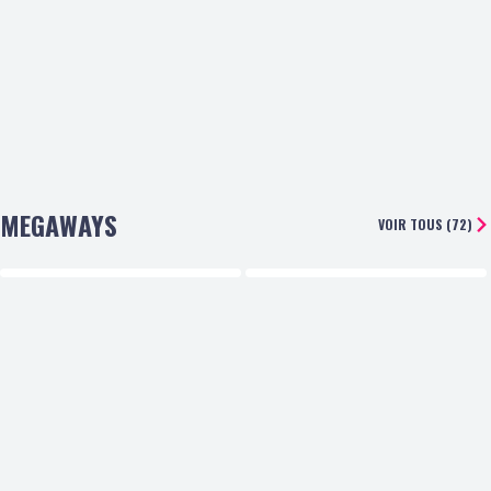
MEGAWAYS
VOIR TOUS (72)
NOUVEAU