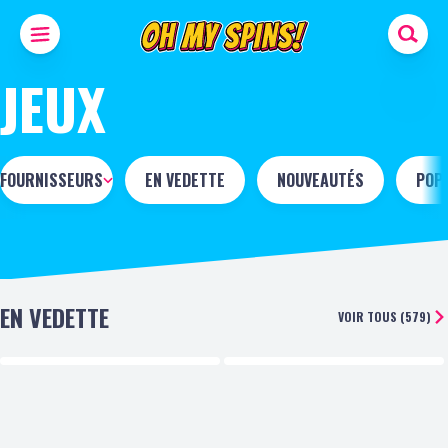
JEUX
FOURNISSEURS
EN VEDETTE
NOUVEAUTÉS
POP
EN VEDETTE
VOIR TOUS (579)
NOUVEAU