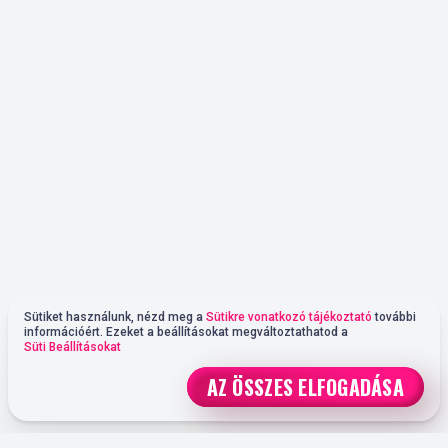
Sütiket használunk, nézd meg a
Sütikre vonatkozó tájékoztató
további
információért. Ezeket a beállításokat megváltoztathatod a
Süti Beállításokat
AZ ÖSSZES ELFOGADÁSA