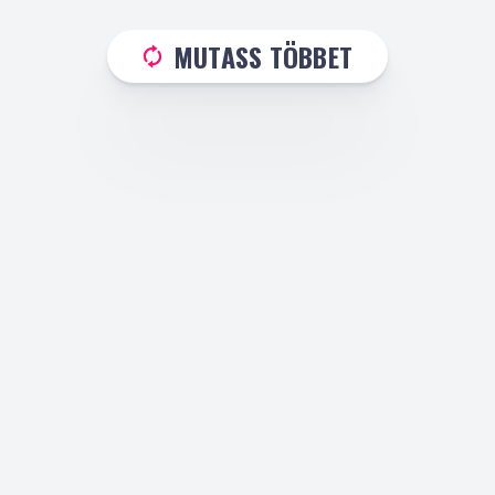
MUTASS TÖBBET