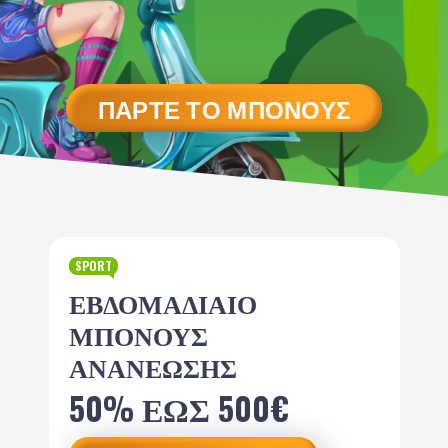
ΠΆΡΤΕ ΤΟ ΜΠΌΝΟΥΣ
SPORT
ΕΒΔΟΜΑΔΙΑΊΟ
ΜΠΌΝΟΥΣ
ΑΝΑΝΈΩΣΗΣ
50% ΈΩΣ 500€