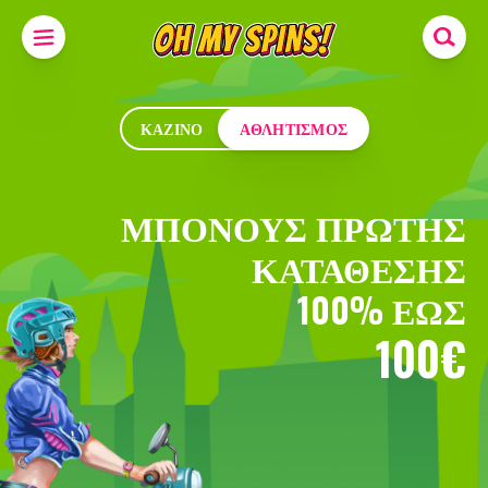
ΚΑΖΊΝΟ
ΑΘΛΗΤΙΣΜΌΣ
ΜΠΌΝΟΥΣ ΠΡΏΤΗΣ
ΚΑΤΆΘΕΣΗΣ
100% ΈΩΣ
100€