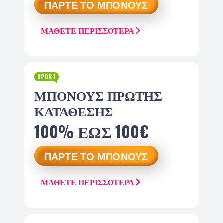
ΠΆΡΤΕ ΤΟ ΜΠΌΝΟΥΣ
ΜΆΘΕΤΕ ΠΕΡΙΣΣΌΤΕΡΑ
SPORT
ΜΠΌΝΟΥΣ ΠΡΏΤΗΣ
ΚΑΤΆΘΕΣΗΣ
100% ΈΩΣ 100€
ΠΆΡΤΕ ΤΟ ΜΠΌΝΟΥΣ
ΜΆΘΕΤΕ ΠΕΡΙΣΣΌΤΕΡΑ