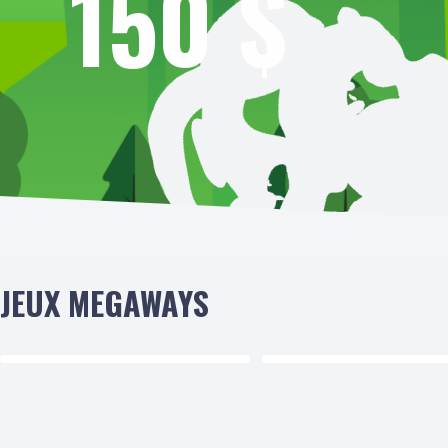
150 $
JEUX MEGAWAYS
NOUVEAU