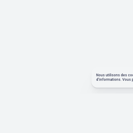
Nous utilisons des co
d'informations. Vous
INFORMATIONS GÉNÉRALES
CASINO