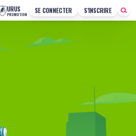
URUS
SE CONNECTER
S'INSCRIRE
PROMOTION