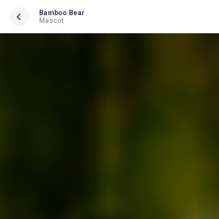
Bamboo Bear
Mascot