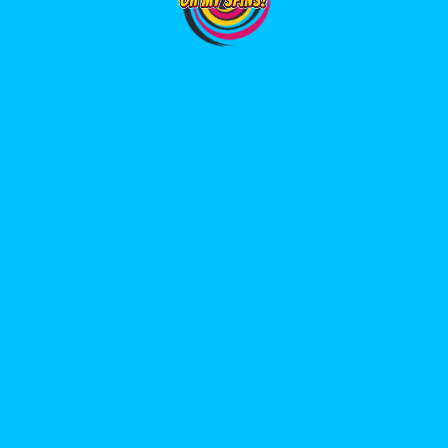
Du spielst in der Demoversion. Das echte
Wir verwenden Cookies, siehe
Cookie-Hinweis
für weitere
SPIEL UM ECHTES GELD
Informationen. Du kannst diese Einstellungen in den
Spiel ist viel interessanter
Cookie-Einstellungen
ALLE AKZEPTIEREN
JETZT MITMACHEN