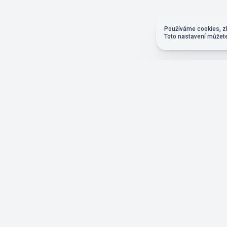
Používáme cookies, z
Toto nastavení můžet
OBECNÉ INFORMACE
CASINO
O nás
Top
Kontaktujte nás
Nové
FAQ
Populární
Mapa stránek
Mistrovství světa
Exkluzivní