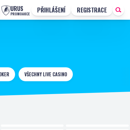
URUS
PŘIHLÁŠENÍ
REGISTRACE
PROMOAKCE
OKER
VŠECHNY LIVE CASINO
NOVÉ
NOVÉ
NOVÉ