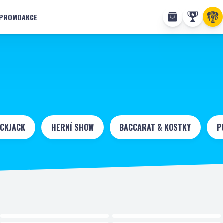
PROMOAKCE
CKJACK
HERNÍ SHOW
BACCARAT & KOSTKY
P
NOVÉ
NOVÉ
NOVÉ
NOVÉ