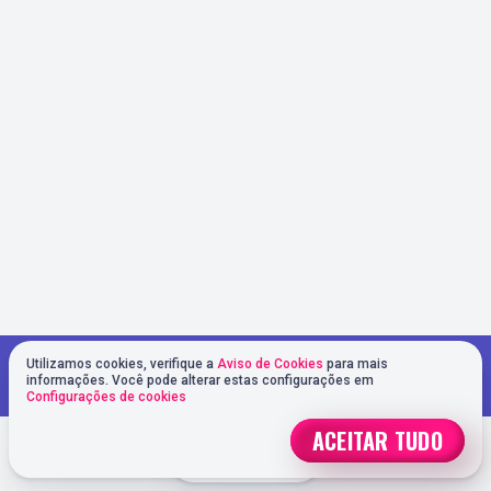
Está a jogar em modo demo. O jogo a sério é bem
Utilizamos cookies, verifique a
Aviso de Cookies
para mais
JOGO REAL
informações. Você pode alterar estas configurações em
mais interessante
Configurações de cookies
ACEITAR TUDO
ENTRAR