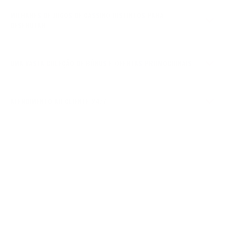
MILHARES DE JOGOS DE CASSINO DISTINTOS PARA
DESFRUTAR
UMA VASTA COLEÇÃO DE BÔNUS E OFERTAS PROMOCIONAIS
ATENDIMENTO AO CLIENTE 24/7