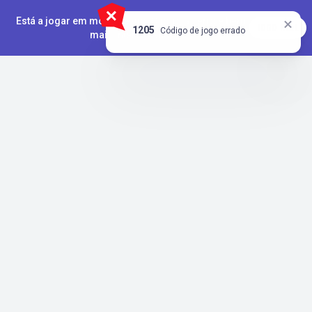
Está a jogar em modo demo. O jogo a sério é bem
JOGO REAL
`,
1205
Código de jogo errado
mais interessante