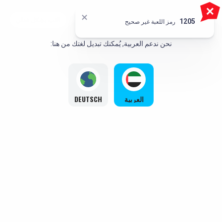
أنت تلعب باستخدام النسخة التجريبية. ولكن اللعبة
أهلاً!
العَب بشكل فعلي
`,
1205
رمز اللعبة غير صحيح
الحقيقية هي أكثر إثارة للاهتمام
نحن ندعم العربية, يُمكنك تبديل لغتك من هنا:
العربية
DEUTSCH