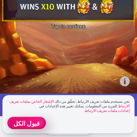
أنت تلعب باستخدام النسخة التجريبية. ولكن اللعبة
نحن نستخدم ملفات تعريف الارتباط، تحقَّق من ذلك
الإشعار الخاص بملفات تعريف
العَب بشكل فعلي
الارتباط
للمزيد من المعلومات. يمكنك تغيير هذه الإعدادات في
الحقيقية هي أكثر إثارة للاهتمام
إعدادات ملفات تعريف الارتباط
قبول الكل
انضَم الآن