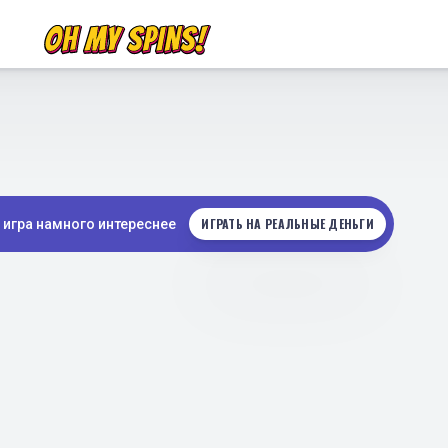
ИГРАТЬ НА РЕАЛЬНЫЕ ДЕНЬГИ
 игра намного интереснее