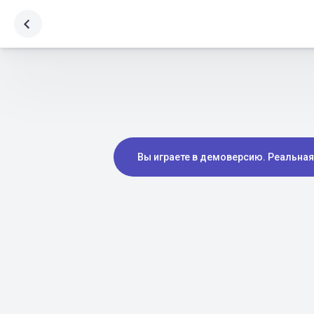
Вы играете в демоверсию. Реальная