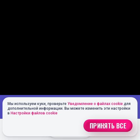
Вы играете в демоверсию.
Мы используем куки, проверьте
Уведомление о файлах cookie
для
ИГРАТЬ НА РЕАЛЬНЫЕ ДЕНЬГИ
Реальная игра намного
дополнительной информации. Вы можете изменить эти настройки
интереснее
в
Настройки файлов cookie
ПРИНЯТЬ ВСЕ
НАЧАТЬ