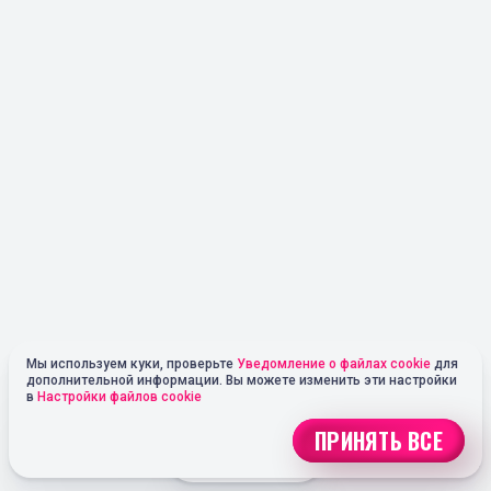
Мы используем куки, проверьте
Уведомление о файлах cookie
для
дополнительной информации. Вы можете изменить эти настройки
в
Настройки файлов cookie
ПРИНЯТЬ ВСЕ
НАЧАТЬ