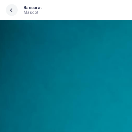
Baccarat
Mascot