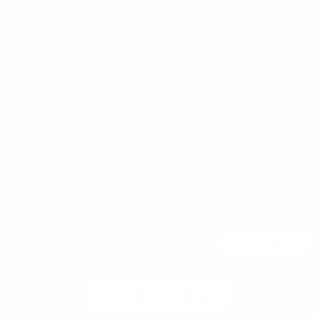
Grasz w trybie demo. Prawdziwa gra jest
GRAJ NA PIENIĄDZE
znacznie bardziej interesująca
DOŁĄCZ TERAZ