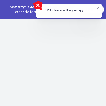
Grasz w trybie demo. Prawdziwa gra jest
GRAJ NA PIENIĄDZE
`,
1205
Nieprawidłowy kod gry
znacznie bardziej interesująca