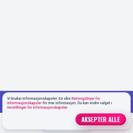
Du spiller i demoversjon. Ekte spill er mye mer
Vi bruker informasjonskapsler. Se våre
Retningslinjer for
SPILL PÅ EKTE
informasjonskapsler
for mer informasjon. Du kan endre valget i
spennende.
Innstillinger for informasjonskapsler
AKSEPTER ALLE
BLI MED NÅ