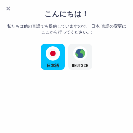
こんにちは！
私たちは他の言語でも提供していますので、 日本, 言語の変更は
ここから行ってください。:
日本語
DEUTSCH