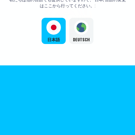
はここから行ってください。:
日本語
DEUTSCH