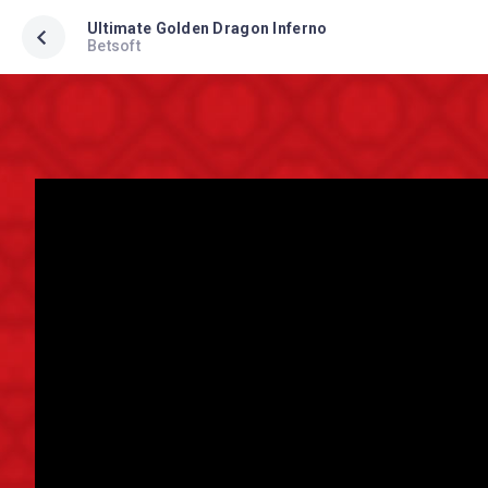
Ultimate Golden Dragon Inferno
Betsoft