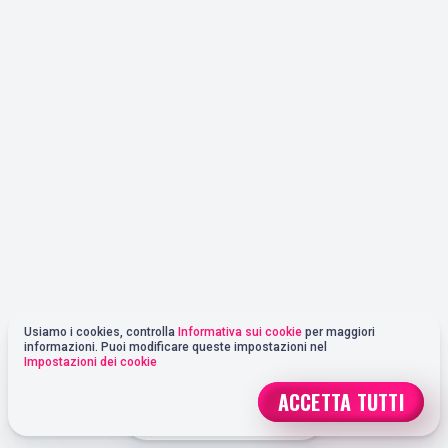
Usiamo i cookies, controlla
Informativa sui cookie
per maggiori
informazioni. Puoi modificare queste impostazioni nel
Impostazioni dei cookie
ACCETTA TUTTI
ISCRIVITI ORA