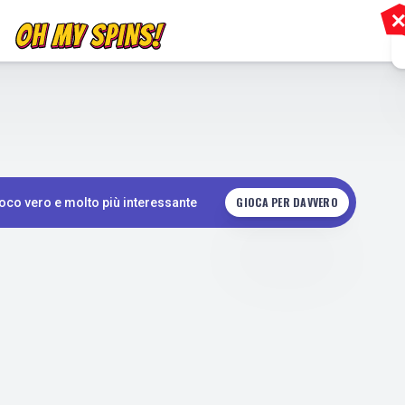
GIOCA PER DAVVERO
oco vero e molto più interessante